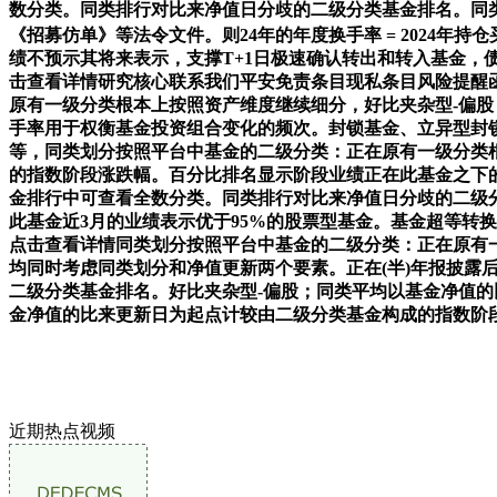
数分类。同类排行对比来净值日分歧的二级分类基金排名。同
《招募仿单》等法令文件。则24年的年度换手率 = 2024年持
绩不预示其将来表示，支撑T+1日极速确认转出和转入基金，债
击查看详情研究核心联系我们平安免责条目现私条目风险提醒函
原有一级分类根本上按照资产维度继续细分，好比夹杂型-偏股
手率用于权衡基金投资组合变化的频次。封锁基金、立异型封
等，同类划分按照平台中基金的二级分类：正在原有一级分类
的指数阶段涨跌幅。百分比排名显示阶段业绩正在此基金之下
金排行中可查看全数分类。同类排行对比来净值日分歧的二级
此基金近3月的业绩表示优于95%的股票型基金。基金超等转
点击查看详情同类划分按照平台中基金的二级分类：正在原有
均同时考虑同类划分和净值更新两个要素。正在(半)年报披
二级分类基金排名。好比夹杂型-偏股；同类平均以基金净值
金净值的比来更新日为起点计较由二级分类基金构成的指数阶
近期热点视频