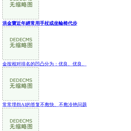
洪金寶近年經常用手杖或坐輪椅代步
金按相对排名的凹凸分为：优良、优良、
常常埋怨AI的答复不敷快、不敷冷艳问题